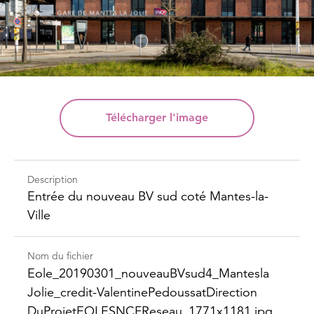
Télécharger
l'image
Description
Entrée du nouveau BV sud coté Mantes-la-
Ville
Nom du fichier
Eole_​20190301_​nouveau​BVsud4_​Mantesla​
Jolie_​credit-​Valentine​Pedoussat​Direction​
DuProjet​EOLESNCFReseau_​1771x1181.jpg