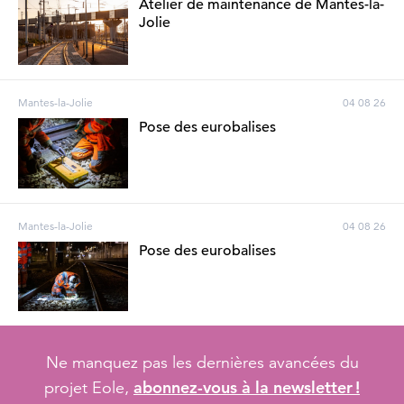
Atelier de maintenance de Mantes-la-
Jolie
Mantes-la-Jolie
04 08 26
Pose des eurobalises
Mantes-la-Jolie
04 08 26
Pose des eurobalises
Ne manquez pas les dernières avancées du
abonnez-vous à la newsletter !
projet Eole,