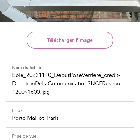
Télécharger
l'image
Nom du fichier
Eole_​20221110_​Debut​Pose​Verriere_​credit-​
Direction​DeLaCommunication​SNCFReseau_​
1200x1600.jpg
Lieux
Porte Maillot, Paris
Prise de vue