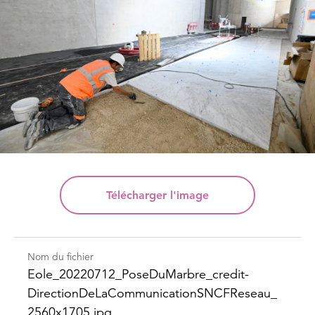
Télécharger
l'image
Nom du fichier
Eole_​20220712_​Pose​DuMarbre_​credit-​
Direction​DeLaCommunication​SNCFReseau_​
2560x1705.jpg