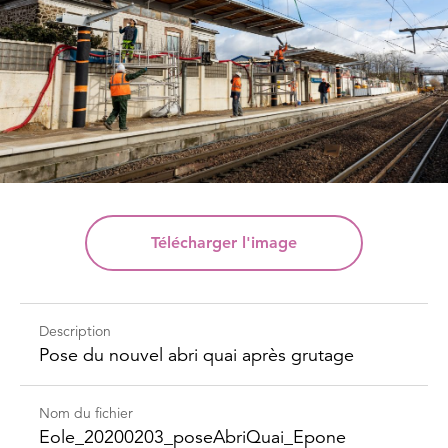
Télécharger
l'image
Description
Pose du nouvel abri quai après grutage
Nom du fichier
Eole_​20200203_​pose​Abri​Quai_​Epone​