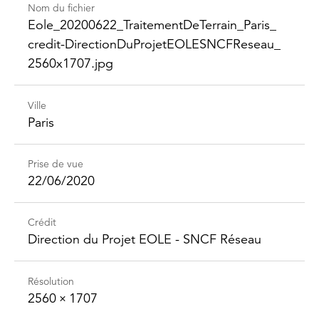
Nom du fichier
Eole_​20200622_​Traitement​DeTerrain_​Paris_​
credit-​Direction​DuProjet​EOLESNCFReseau_​
2560x1707.jpg
Ville
Paris
Prise de vue
22/06/2020
Crédit
Direction du Projet EOLE - SNCF Réseau
Résolution
2560 × 1707