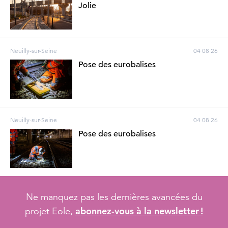
Jolie
Neuilly-sur-Seine
04 08 26
Pose des eurobalises
Neuilly-sur-Seine
04 08 26
Pose des eurobalises
Ne manquez pas les dernières avancées du
abonnez-vous à la newsletter !
projet Eole,