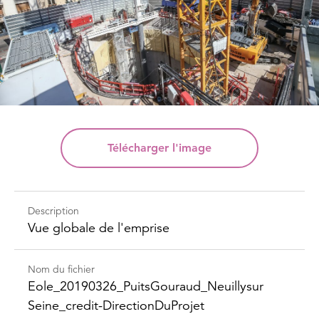
Télécharger
l'image
Description
Vue globale de l'emprise
Nom du fichier
Eole_​20190326_​Puits​Gouraud_​Neuillysur​
Seine_​credit-​Direction​DuProjet​