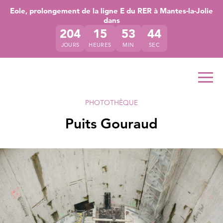
Accéder directement au contenu de la page
Accéder à la navigation principale
Accéder à la recherche
Eole, prolongement de la ligne E du RER à Mantes-la-Jolie
dans
204
15
53
44
JOURS
HEURES
MIN
SEC
Ouvr
PHOTOTHÈQUE
Puits Gouraud