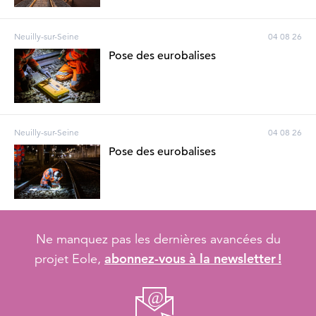
Neuilly-sur-Seine
04 08 26
Pose des eurobalises
Neuilly-sur-Seine
04 08 26
Pose des eurobalises
Ne manquez pas les dernières avancées du
abonnez-vous à la newsletter !
projet Eole,