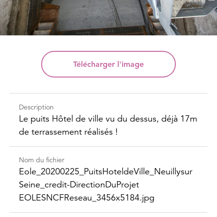
Télécharger
l'image
Description
Le puits Hôtel de ville vu du dessus, déjà 17m
de terrassement réalisés !
Nom du fichier
Eole_​20200225_​Puits​Hotelde​Ville_​Neuillysur​
Seine_​credit-​Direction​DuProjet​
EOLESNCFReseau_​3456x5184.jpg