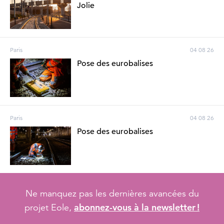
Jolie
Paris
04 08 26
Pose des eurobalises
Paris
04 08 26
Pose des eurobalises
Ne manquez pas les dernières avancées du
abonnez-vous à la newsletter !
projet Eole,