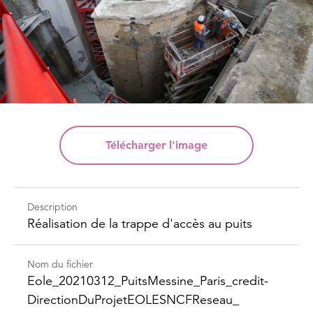
Télécharger
l'image
Description
Réalisation de la trappe d'accès au puits
Nom du fichier
Eole_​20210312_​Puits​Messine_​Paris_​credit-​
Direction​DuProjet​EOLESNCFReseau_​