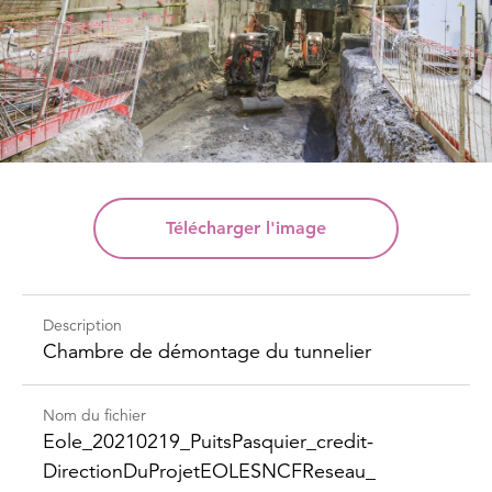
Télécharger
l'image
Description
Chambre de démontage du tunnelier
Nom du fichier
Eole_​20210219_​Puits​Pasquier_​credit-​
Direction​DuProjet​EOLESNCFReseau_​