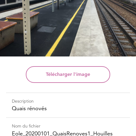
Télécharger
l'image
Description
Quais rénovés
Nom du fichier
Eole_​20200101_​Quais​Renoves1_​Houilles​