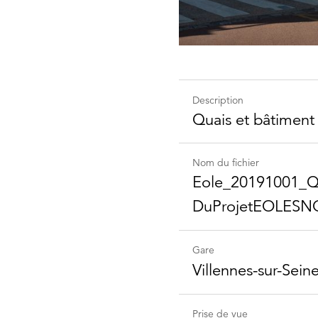
Description
Quais et bâtiment
Nom du fichier
Eole_​20191001_​Qua
DuProjet​EOLESN
Gare
Villennes-sur-Sein
Prise de vue