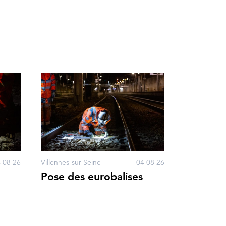
 08 26
Villennes-sur-Seine
04 08 26
Pose des eurobalises