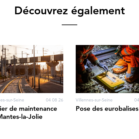
Découvrez également
nes-sur-Seine
04 08 26
Villennes-sur-Seine
04
ier de maintenance
Pose des eurobalises
antes-la-Jolie