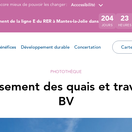
ncore mieux de pouvoir les changer :
Accessibilité
204
23
ent de la ligne E du RER à Mantes-la-Jolie dans
JOURS
HEURES
énéfices
Développement durable
Concertation
Carte
PHOTOTHÈQUE
sement des quais et tra
BV