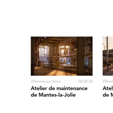
Villennes-sur-Seine
04 08 26
Villen
Atelier de maintenance
Atel
de Mantes-la-Jolie
de M