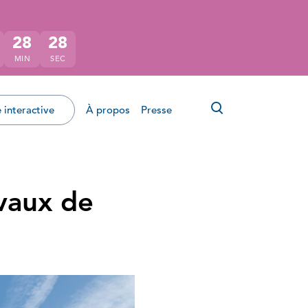
28
27
MIN
SEC
Ouvrir le for
 interactive
À propos
Presse
vaux de