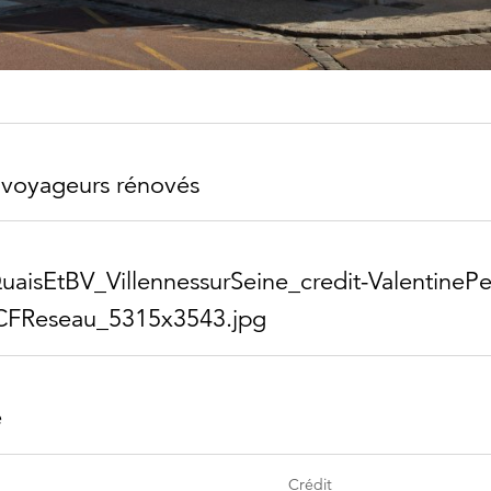
 voyageurs rénovés
is​EtBV_​Villennessur​Seine_​credit-​Valentine​Pe
CFReseau_​5315x3543.jpg
e
Crédit