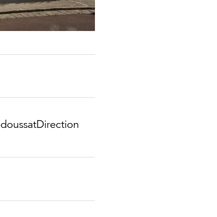
doussat​Direction​