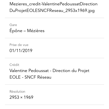
Mezieres_​credit-​Valentine​Pedoussat​Direction​
DuProjet​EOLESNCFReseau_​2953x1969.jpg
Gare
Épône – Mézières
Prise de vue
01/11/2019
Crédit
Valentine Pedoussat - Direction du Projet
EOLE - SNCF Réseau
Résolution
2953 × 1969