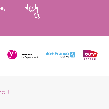
e,
nd !