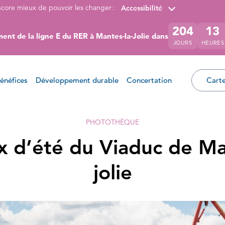
ncore mieux de pouvoir les changer :
Accessibilité
204
13
ent de la ligne E du RER à Mantes-la-Jolie dans
JOURS
HEURES
énéfices
Développement durable
Concertation
Carte
PHOTOTHÈQUE
x d’été du Viaduc de Ma
jolie