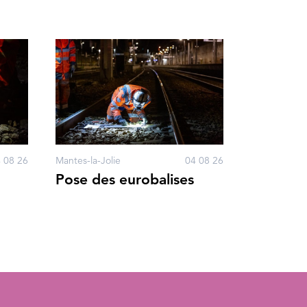
 08 26
Mantes-la-Jolie
04 08 26
Pose des eurobalises