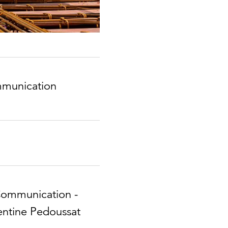
mmunication​
 Communication -
entine Pedoussat