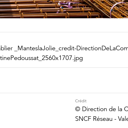
blier _​Mantesla​Jolie_​credit-​Direction​DeLaCo
ine​Pedoussat_​2560x1707.jpg
Crédit
©️ Direction de la
SNCF Réseau - Val