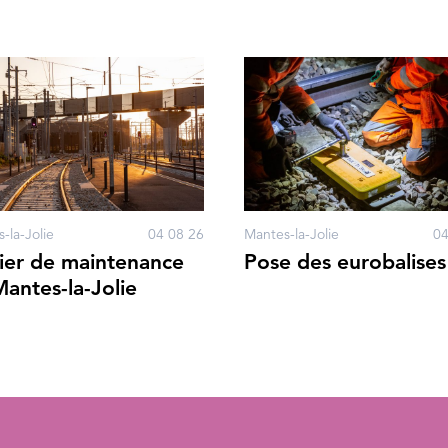
-la-Jolie
04 08 26
Mantes-la-Jolie
04
ier de maintenance
Pose des eurobalises
antes-la-Jolie