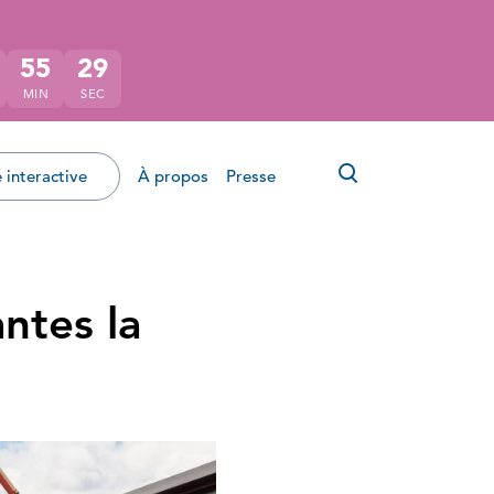
55
28
MIN
SEC
Ouvrir le for
 interactive
À propos
Presse
ntes la