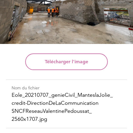
Télécharger
l'image
Nom du fichier
Eole_​20210707_​genie​Civil_​Mantesla​Jolie_​
credit-​Direction​DeLaCommunication​
SNCFReseau​Valentine​Pedoussat_​
2560x1707.jpg