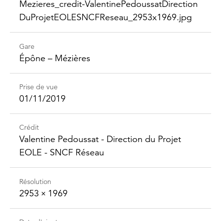
Mezieres_​credit-​Valentine​Pedoussat​Direction​
DuProjet​EOLESNCFReseau_​2953x1969.jpg
Gare
Épône – Mézières
Prise de vue
01/11/2019
Crédit
Valentine Pedoussat - Direction du Projet
EOLE - SNCF Réseau
Résolution
2953 × 1969