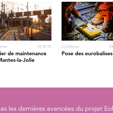
fense
04 08 26
La Défense
04
ier de maintenance
Pose des eurobalises
antes-la-Jolie
s les dernières avancées du projet Eol