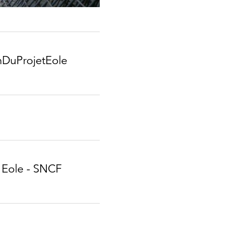
DuProjet​Eole​
t Eole - SNCF