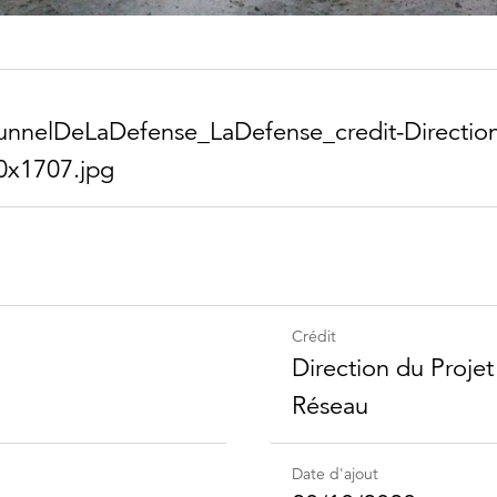
nnel​DeLaDefense_​LaDefense_​credit-​Direction​
0x1707.jpg
Crédit
Direction du Proje
Réseau
Date d'ajout