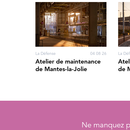
La Défense
04 08 26
La Dé
Atelier de maintenance
Atel
de Mantes-la-Jolie
de M
Ne manquez pa