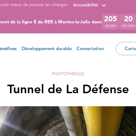
ncore mieux de pouvoir les changer :
Accessibilité
205
20
ent de la ligne E du RER à Mantes-la-Jolie dans
JOURS
HEURES
énéfices
Développement durable
Concertation
Carte
PHOTOTHÈQUE
Tunnel de La Défense