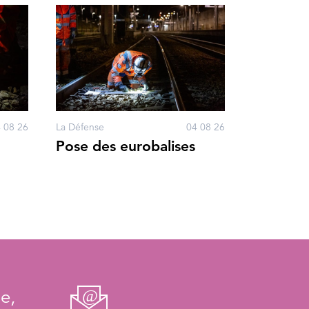
 08 26
La Défense
04 08 26
Pose des eurobalises
e,