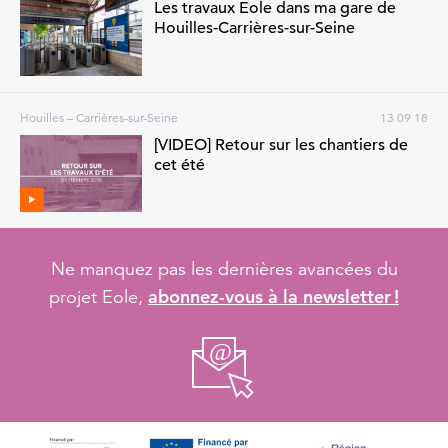
Les travaux Eole dans ma gare de
Houilles-Carrières-sur-Seine
Houilles – Carrières-sur-Seine
13 09 18
[VIDEO] Retour sur les chantiers de
cet été
Ne manquez pas les dernières avancées du
abonnez-vous à la newsletter !
projet Eole,