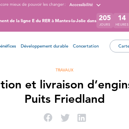
ncore mieux de pouvoir les changer :
Accessibilité
205
14
ent de la ligne E du RER à Mantes-la-Jolie dans
JOURS
HEURES
énéfices
Développement durable
Concertation
Carte
TRAVAUX
ion et livraison d’engin
Puits Friedland
Partager sur Facebo
Partager sur Twi
Partager su