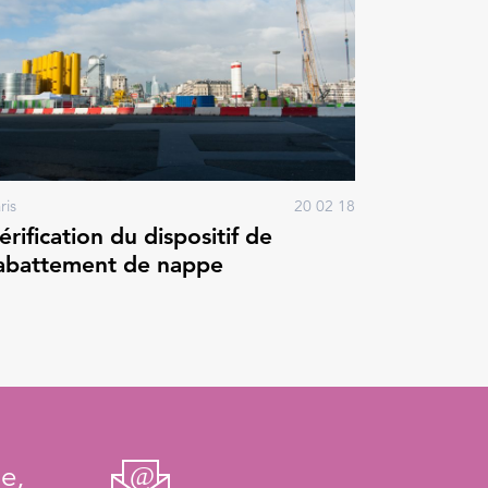
ris
20 02 18
érification du dispositif de
abattement de nappe
e,