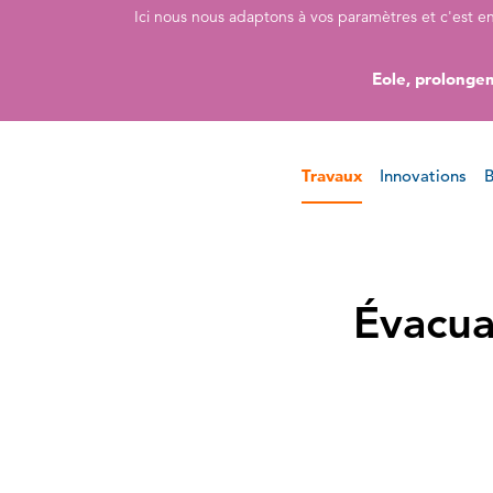
Accéder directement au contenu de la page
Accéder à la navigation principale
Accéder à la recherche
Ici nous nous adaptons à vos paramètres et c'est e
Eole, prolongem
Travaux
Innovations
B
Évacuat