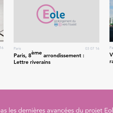
16
Pa
Paris
03 07 16
ème
V
Paris, 8
arrondissement :
r
Lettre riverains
s les dernières avancées du projet Eol