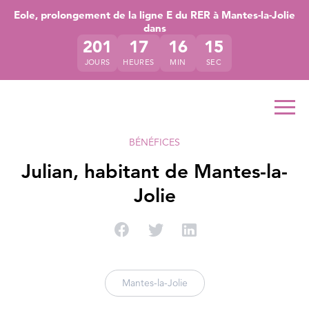
Accéder directement au contenu de la page
Accéder à la navigation principale
Accéder à la recherche
Eole, prolongement de la ligne E du RER à Mantes-la-Jolie
dans
201
17
16
14
JOURS
HEURES
MIN
SEC
Ouvr
BÉNÉFICES
Julian, habitant de Mantes-la-
Jolie
Partager sur Facebook
Partager sur Twitter
Partager sur Linke
Mantes-la-Jolie