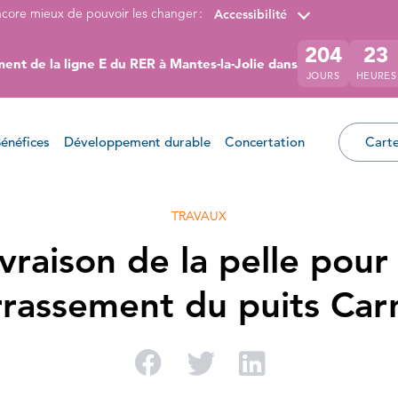
ncore mieux de pouvoir les changer :
Accessibilité
204
23
ent de la ligne E du RER à Mantes-la-Jolie dans
JOURS
HEURES
énéfices
Développement durable
Concertation
Carte
TRAVAUX
ivraison de la pelle pour 
rrassement du puits Car
Partager sur Facebo
Partager sur Twi
Partager su