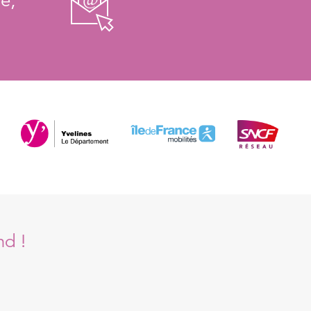
e,
nd !