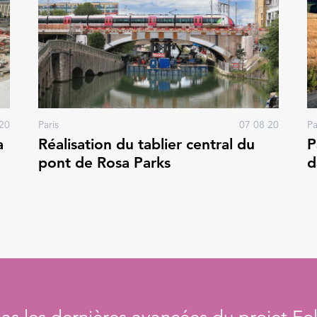
20
Paris
07 08 20
Pa
a
Réalisation du tablier central du
P
pont de Rosa Parks
d