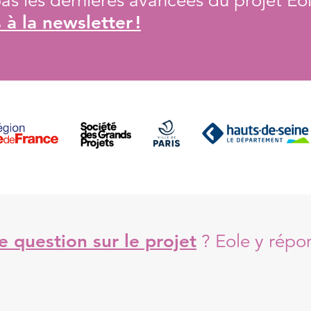
s les dernières avancées du projet Eol
à la newsletter !
 question sur le projet
?
Eole y répo