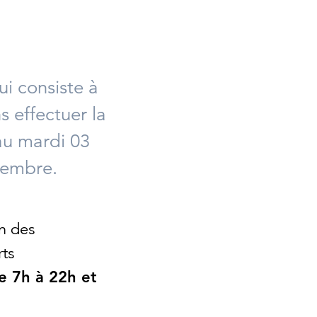
i consiste à
s effectuer la
 au mardi 03
vembre.
on des
rts
e 7h à 22h et