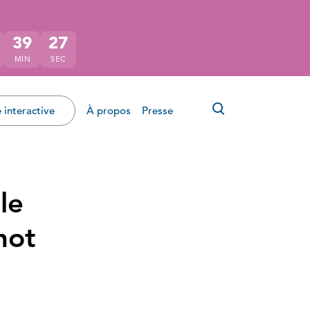
39
27
MIN
SEC
Ouvrir le for
 interactive
À propos
Presse
le
not
ok
tter
r LinkedIn