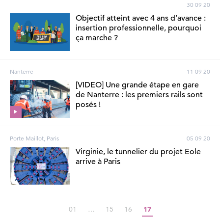
30 09 20
Objectif atteint avec 4 ans d’avance :
insertion professionnelle, pourquoi
ça marche ?
Nanterre
11 09 20
[VIDEO] Une grande étape en gare
de Nanterre : les premiers rails sont
posés !
Porte Maillot, Paris
05 09 20
Virginie, le tunnelier du projet Eole
arrive à Paris
01
…
15
16
17