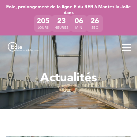
Accéder directement au contenu de la page
Accéder à la navigation principale
Accéder à la recherche
Eole, prolongement de la ligne E du RER à Mantes-la-Jolie
dans
205
23
06
26
JOURS
HEURES
MIN
SEC
Ouvr
Actualités