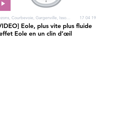
Bezons, Courbevoie, Gargenville, Issou, Neuilly-sur-Seine, Paris
17 04 19
VIDEO] Eole, plus vite plus fluide
’effet Eole en un clin d’œil