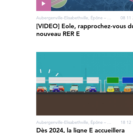
Aubergenville-Elisabethville, Épône – Mézières, Gagny, Haussmann-Saint-Lazare - Magenta, Houilles – Carrières-sur-Seine, La Défense, Les Clairières de Verneuil, Les Mureaux, Mantes Station, Mantes-la-Jolie, Nanterre, Poissy, Porte Maillot, Rosa Parks, Vernouillet – Verneuil, Villennes-sur-Seine, Bezons, Courbevoie, Gargenville, Gretz-Armainvilliers, Guerville, Issou, Limay, Mantes-la-Ville, Neuilly-sur-Seine, Pantin, Paris
08 11 
[VIDEO] Eole, rapprochez-vous d
nouveau RER E
Aubergenville-Elisabethville, Épône – Mézières, Haussmann-Saint-Lazare - Magenta, Houilles – Carrières-sur-Seine, La Défense, Les Clairières de Verneuil, Les Mureaux, Mantes Station, Mantes-la-Jolie, Nanterre, Poissy, Porte Maillot, Rosa Parks, Vernouillet – Verneuil, Villennes-sur-Seine, Bezons, Courbevoie, Gargenville, Issou, Neuilly-sur-Seine, Paris
18 12 
Dès 2024, la ligne E accueillera