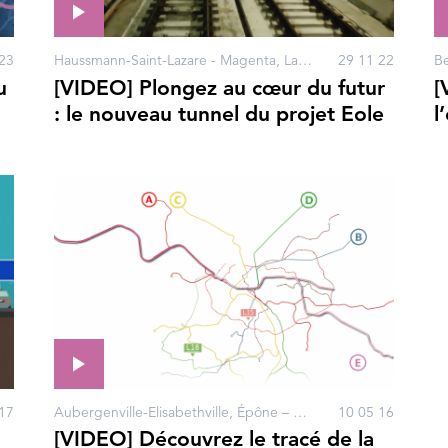
23
Haussmann-Saint-Lazare - Magenta, La Défense, Nanterre, Porte Maillot, Courbevoie, Neuilly-sur-Seine, Paris
29 11 22
u
[VIDEO] Plongez au cœur du futur
[
: le nouveau tunnel du projet Eole
l
17
Aubergenville-Elisabethville, Épône – Mézières, Haussmann-Saint-Lazare - Magenta, Houilles – Carrières-sur-Seine, La Défense, Les Clairières de Verneuil, Les Mureaux, Mantes Station, Mantes-la-Jolie, Nanterre, Poissy, Porte Maillot, Rosa Parks, Vernouillet – Verneuil, Villennes-sur-Seine, Bezons, Courbevoie, Gargenville, Issou, Neuilly-sur-Seine, Paris
10 05 16
[VIDEO] Découvrez le tracé de la