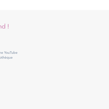
nd !
ne YouTube
othèque
 top