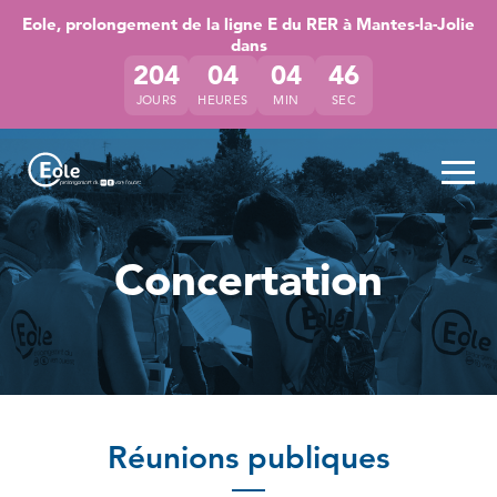
Accéder directement au contenu de la page
Accéder à la navigation principale
Accéder à la recherche
Eole, prolongement de la ligne E du RER à Mantes-la-Jolie
dans
204
04
04
46
JOURS
HEURES
MIN
SEC
Ouvr
Concertation
Réunions publiques