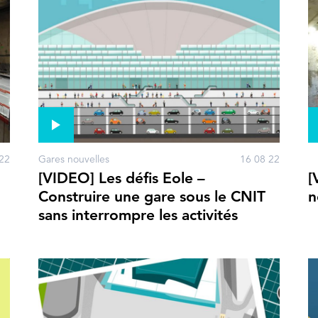
22
Gares nouvelles
16 08 22
[VIDEO] Les défis Eole –
[
Construire une gare sous le CNIT
n
sans interrompre les activités