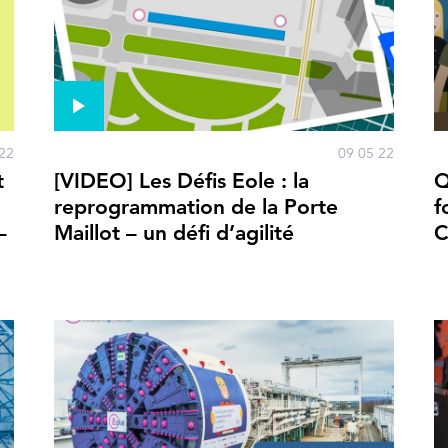
22
09 05 22
t
[VIDEO] Les Défis Eole : la
Q
reprogrammation de la Porte
f
–
Maillot – un défi d’agilité
C