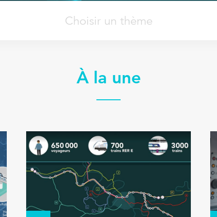
Choisir un thème
À la une