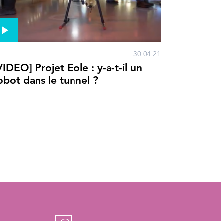
30 04 21
VIDEO] Projet Eole : y-a-t-il un
obot dans le tunnel ?