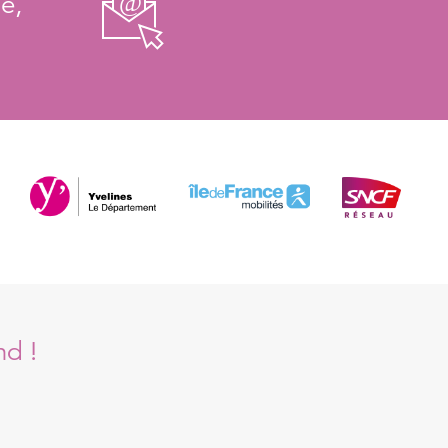
e,
nd !