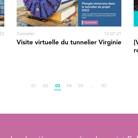
22
Tunnelier
12 07 21
Visite virtuelle du tunnelier Virginie
[
r
01
02
03
04
05
…
07