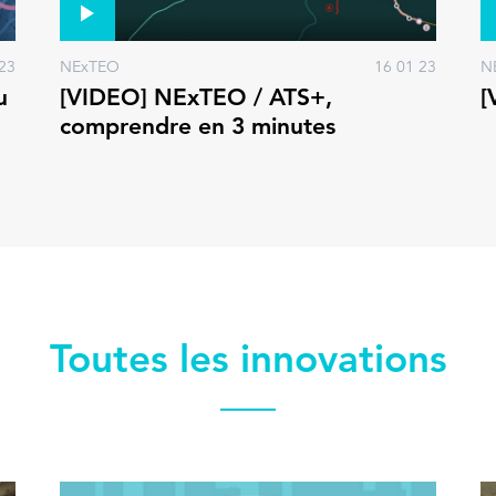
23
NExTEO
16 01 23
N
u
[VIDEO] NExTEO / ATS+,
[
comprendre en 3 minutes
Toutes les innovations