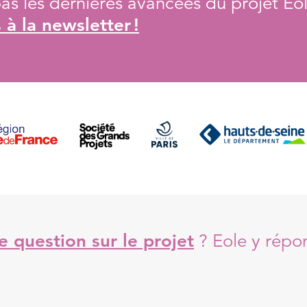
s les dernières avancées du projet Eol
à la newsletter !
 question sur le projet
?
Eole y répo