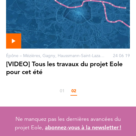
Épône – Mézières, Gagny, Haussmann-Saint-Lazare - Magenta, Houilles – Carrières-sur-Seine, La Défense, Mantes Station, Mantes-la-Jolie, Nanterre, Poissy, Porte Maillot, Rosa Parks, Bezons, Courbevoie, Gargenville, Issou, Neuilly-sur-Seine, Paris
24 06 19
[VIDEO] Tous les travaux du projet Eole
pour cet été
01
02
Ne manquez pas les dernières avancées du
abonnez-vous à la newsletter !
projet Eole,