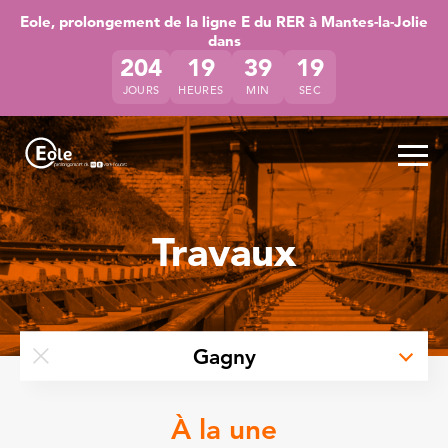
Accéder directement au contenu de la page
Accéder à la navigation principale
Accéder à la recherche
Eole, prolongement de la ligne E du RER à Mantes-la-Jolie
dans
204
19
39
18
JOURS
HEURES
MIN
SEC
Ouvr
Travaux
à Gagn
Gagny
Retirer le filtre par lieu
À la une