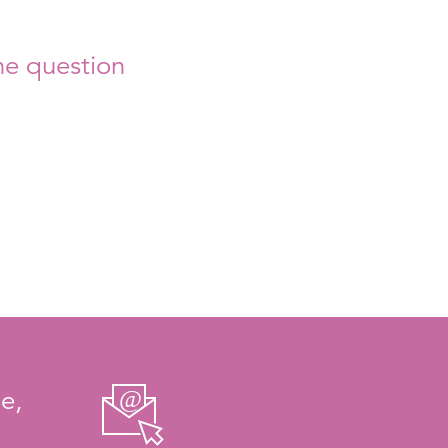
ne question
e,