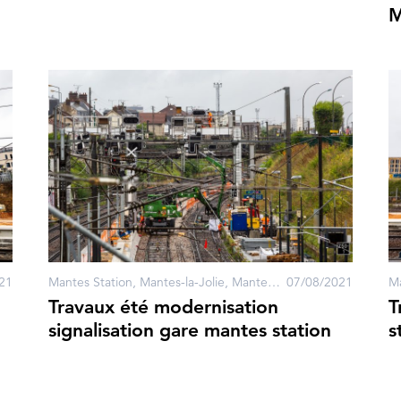
M
21
Mantes Station, Mantes-la-Jolie, Mantes-la-Ville
07/08/2021
Travaux été modernisation
T
signalisation gare mantes station
s