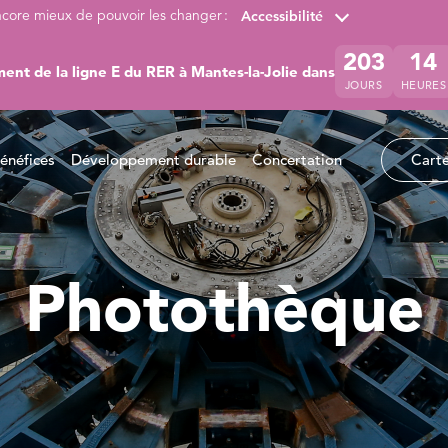
ncore mieux de pouvoir les changer :
Accessibilité
203
14
ent de la ligne E du RER à Mantes-la-Jolie dans
JOURS
HEURES
énéfices
Développement durable
Concertation
Carte
Photothèque