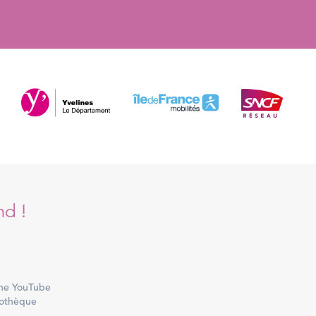
nd !
ne YouTube
othèque