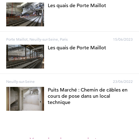
Les quais de Porte Maillot
Porte Maillot, Neuilly-sur-Seine, Paris
15/06/2023
Les quais de Porte Maillot
Neuilly-sur-Seine
23/06/2022
Puits Marché : Chemin de câbles en
cours de pose dans un local
technique