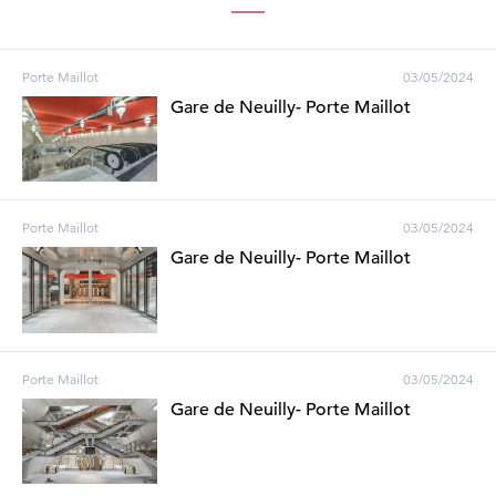
Porte Maillot
03/05/2024
Gare de Neuilly- Porte Maillot
Porte Maillot
03/05/2024
Gare de Neuilly- Porte Maillot
Porte Maillot
03/05/2024
Gare de Neuilly- Porte Maillot