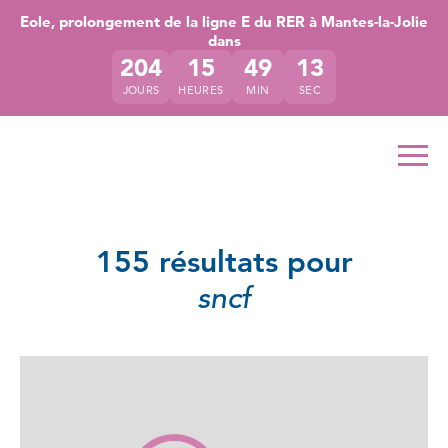
Accéder directement au contenu de la page
Accéder à la navigation principale
Accéder à la recherche
Eole, prolongement de la ligne E du RER à Mantes-la-Jolie
dans
204
15
49
13
JOURS
HEURES
MIN
SEC
Ouvr
155 résultats pour
sncf